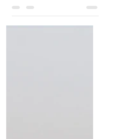
Rosso “ Se mi fosse stato chiesto di dire
quale è la più importante produzione
dell’Arte e quella che...