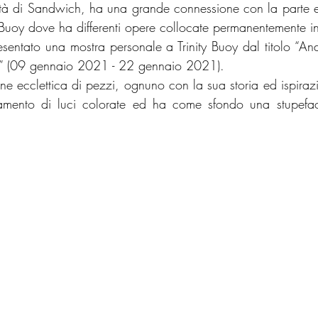
città di Sandwich, ha una grande connessione con la parte e
 Buoy dove ha differenti opere collocate permanentemente in
entato una mostra personale a Trinity Buoy dal titolo “An
l” (09 gennaio 2021 - 22 gennaio 2021).
e ecclettica di pezzi, ognuno con la sua storia ed ispirazio
amento di luci colorate ed ha come sfondo una stupeface