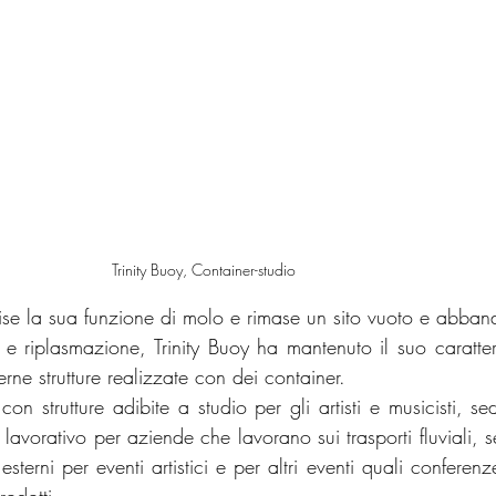
Trinity Buoy, Container-studio
ise la sua funzione di molo e rimase un sito vuoto e abban
 riplasmazione, Trinity Buoy ha mantenuto il suo carattere
rne strutture realizzate con dei container.
n strutture adibite a studio per gli artisti e musicisti, se
avorativo per aziende che lavorano sui trasporti fluviali, s
esterni per eventi artistici e per altri eventi quali conferenz
rodotti.