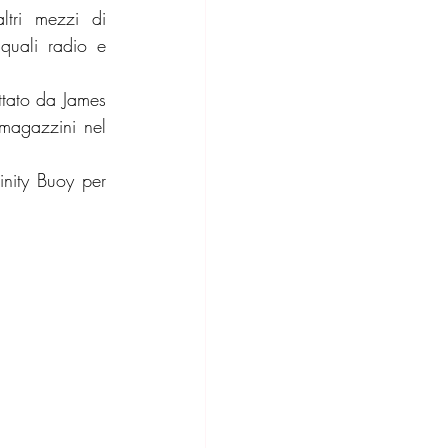
tri mezzi di 
quali radio e 
ttato da James 
magazzini nel 
nity Buoy per 