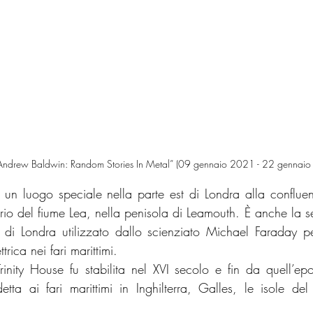
 “Andrew Baldwin: Random Stories In Metal” (09 gennaio 2021 - 22 gennai
è un luogo speciale nella parte est di Londra alla confluen
rio del fiume Lea, nella penisola di Leamouth. È anche la se
à di Londra utilizzato dallo scienziato Michael Faraday per
trica nei fari marittimi. 
inity House fu stabilita nel XVI secolo e fin da quell’epo
a ai fari marittimi in Inghilterra, Galles, le isole del